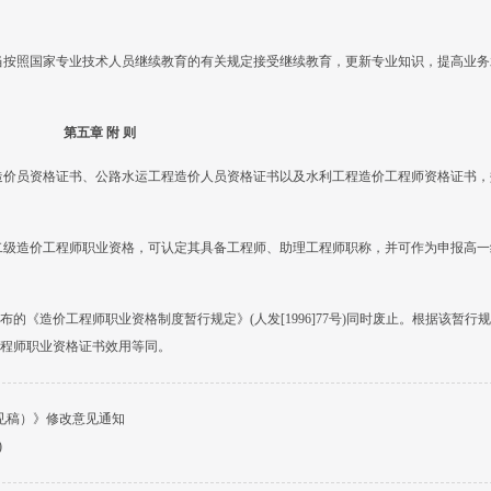
当按照国家专业技术人员继续教育的有关规定接受继续教育，更新专业知识，提高业务
第五章 附 则
造价员资格证书、公路水运工程造价人员资格证书以及水利工程造价工程师资格证书，
二级造价工程师职业资格，可认定其具备工程师、助理工程师职称，并可作为申报高一
《造价工程师职业资格制度暂行规定》(人发[1996]77号)同时废止。根据该暂行
程师职业资格证书效用等同。
见稿）》修改意见通知
)