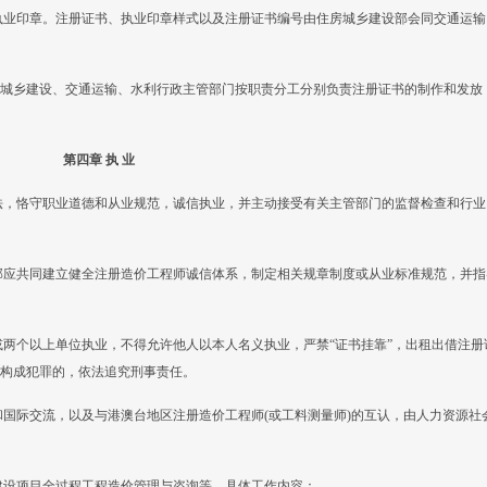
执业印章。注册证书、执业印章样式以及注册证书编号由住房城乡建设部会同交通运输
城乡建设、交通运输、水利行政主管部门按职责分工分别负责注册证书的制作和发放
第四章 执 业
法，恪守职业道德和从业规范，诚信执业，并主动接受有关主管部门的监督检查和行业
部应共同建立健全注册造价工程师诚信体系，制定相关规章制度或从业标准规范，并指
或两个以上单位执业，不得允许他人以本人名义执业，严禁“证书挂靠”，出租出借注册
构成犯罪的，依法追究刑事责任。
和国际交流，以及与港澳台地区注册造价工程师(或工料测量师)的互认，由人力资源社
建设项目全过程工程造价管理与咨询等，具体工作内容：