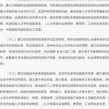
系。建立与国家职业资格制度相衔接、与终身职业技能培训制度相适应的职业技能等
能力考核等多元化评价方式，促进评价结果有机衔接。健全技能人才评价管理服务体
武为基础、以国家和行业竞赛为主体、国内竞赛与国际竞赛相衔接的职业技能竞赛体
赛，拓展技能人才评价选拔渠道。（人力资源社会保障部、教育部、工业和信息化部
央、中国残联等按职责分工负责）
（十二）建立职业技能培训质量评估监管机制。对职业技能培训公共服务项目实
鉴定评价机构目录、职业资格目录，及时向社会公开并实行动态调整。建立以培训合
机构、培训过程进行全方位监管。结合国家“金保工程”二期，建立基于互联网的职业
平。探索建立劳动者职业技能培训电子档案，实现培训信息与就业、社会保障信息联
责）
（十三）建立技能提升多渠道激励机制。支持劳动者凭技能提升待遇，建立健全
企业不唯学历和资历，建立基于岗位价值、能力素质、业绩贡献的工资分配机制，强
果按贡献参与分配的办法，推动技术工人享受促进科技成果转化的有关政策，鼓励企
权等激励方式，鼓励凭技能创造财富、增加收入。落实技能人才积分落户、岗位聘任
人单位对聘用的高级工、技师、高级技师，比照相应层级工程技术人员确定其待遇。
补充的技能人才表彰奖励制度。（人力资源社会保障部、教育部、工业和信息化部、