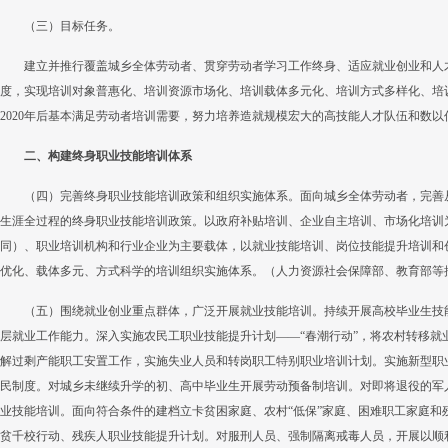
（三）目标任务。
建立并推行覆盖城乡全体劳动者、贯穿劳动者学习工作终身、适应就业创业和人
度，实现培训对象普惠化、培训资源市场化、培训载体多元化、培训方式多样化、培
2020年后基本满足劳动者培训需要，努力培养造就规模宏大的高技能人才队伍和数
二、构建终身职业技能培训体系
（四）完善终身职业技能培训政策和组织实施体系。面向城乡全体劳动者，完善
生涯全过程的终身职业技能培训政策。以政府补贴培训、企业自主培训、市场化培训
同）、职业培训机构和行业企业为主要载体，以就业技能培训、岗位技能提升培训和
优化、载体多元、方式科学的培训组织实施体系。（人力资源社会保障部、教育部等
（五）围绕就业创业重点群体，广泛开展就业技能培训。持续开展高校毕业生技
层就业工作能力。深入实施农民工职业技能提升计划——“春潮行动”，将农村转移就
解过剩产能职工安置工作，实施失业人员和转岗职工特别职业培训计划。实施新型职
民制度。对城乡未继续升学的初、高中毕业生开展劳动预备制培训。对即将退役的军
业技能培训。面向符合条件的建档立卡贫困家庭、农村“低保”家庭、困难职工家庭和
贫千校行动、残疾人职业技能提升计划。对服刑人员、强制隔离戒毒人员，开展以顺