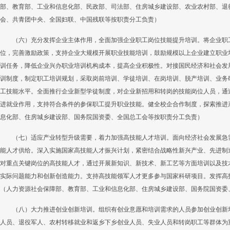
部、教育部、工业和信息化部、民政部、司法部、住房城乡建设部、农业农村部、退
会、共青团中央、全国妇联、中国残联等按职责分工负责）
（六）充分发挥企业主体作用，全面加强企业职工岗位技能提升培训。将企业职
位，完善激励政策，支持企业大规模开展职业技能培训，鼓励规模以上企业建立职业
训任务，降低企业兴办职业培训机构成本，提高企业积极性。对接国民经济和社会发
训制度，制定职工培训规划，采取岗前培训、学徒培训、在岗培训、脱产培训、业务
工技能水平。全面推行企业新型学徒制度，对企业新招用和转岗的技能岗位人员，通
进就业作用，支持符合条件的参保职工提升职业技能。健全校企合作制度，探索推进
息化部、住房城乡建设部、国务院国资委、全国总工会等按职责分工负责）
（七）适应产业转型升级需要，着力加强高技能人才培训。面向经济社会发展急
能人才供给。深入实施国家高技能人才振兴计划，紧密结合战略性新兴产业、先进制
对重点关键岗位的高技能人才，通过开展新知识、新技术、新工艺等方面培训以及技
实际问题能力和创新创造能力。支持高技能领军人才更多参与国家科研项目。发挥高
（人力资源社会保障部、教育部、工业和信息化部、住房城乡建设部、国务院国资委
（八）大力推进创业创新培训。组织有创业意愿和培训需求的人员参加创业创新
人员、退役军人、农村转移就业和返乡下乡创业人员、失业人员和转岗职工等群体为