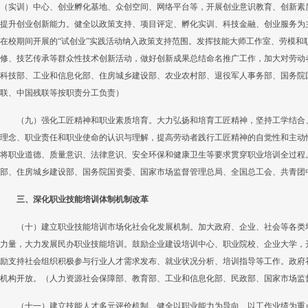
（实训）中心、创业孵化基地、众创空间、网络平台等，开展创业意识教育、创新素
提升创业创新能力。健全以政策支持、项目评定、孵化实训、科技金融、创业服务为
在校期间开展的“试创业”实践活动纳入政策支持范围。发挥技能大师工作室、劳模和
修、技艺传承等群众性技术创新活动，做好创新成果总结命名推广工作，加大对劳动
科技部、工业和信息化部、住房城乡建设部、农业农村部、退役军人事务部、国务院
联、中国残联等按职责分工负责）
（九）强化工匠精神和职业素质培育。大力弘扬和培育工匠精神，坚持工学结合
理念、职业责任和职业使命的认识与理解，提高劳动者践行工匠精神的自觉性和主动性
将职业道德、质量意识、法律意识、安全环保和健康卫生等要求贯穿职业培训全过程
部、住房城乡建设部、国务院国资委、国家市场监督管理总局、全国总工会、共青团
三、深化职业技能培训体制机制改革
（十）建立职业技能培训市场化社会化发展机制。加大政府、企业、社会等各类
力量，大力发展民办职业技能培训。鼓励企业建设培训中心、职业院校、企业大学，
励支持社会组织积极参与行业人才需求发布、就业状况分析、培训指导等工作。政府
机构开放。（人力资源社会保障部、教育部、工业和信息化部、民政部、国家市场监
（十一）建立技能人才多元评价机制。健全以职业能力为导向、以工作业绩为重