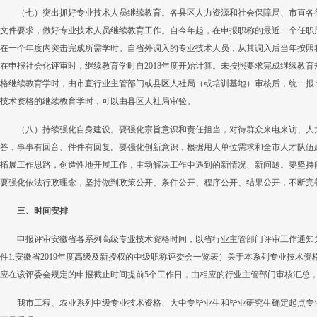
（七）突出抓好专业技术人员继续教育。各县区人力资源和社会保障局、市直各行业
文件要求，做好专业技术人员继续教育工作。自今年起，在申报职称的最近一个任职
在一个年度内突击完成所需学时。自省外调入的专业技术人员，从其调入后当年按照
在申报社会化评审时，继续教育学时自2018年度开始计算。未按照要求完成继续教
格继续教育学时，由市直行业主管部门或县区人社局（或培训基地）审核后，统一报
技术资格的继续教育学时，可以由县区人社局审验。
（八）持续强化自身建设。要强化宗旨意识和责任担当，对待群众来电来访、人
答，事事有回音、件件有回复。要强化创新意识，根据用人单位需求和全市人才队伍
拓展工作思路，创造性地开展工作，主动解决工作中遇到的新情况、新问题。要坚持
要强化依法行政理念，坚持做到政策公开、条件公开、程序公开、结果公开，不断完
三、时间安排
申报评审安徽省各系列高级专业技术资格时间，以省行业主管部门评审工作通知
件1.安徽省2019年度高级及新授权的中级职称评委会一览表）关于本系列专业技术
应在该评委会规定的申报截止时间提前5个工作日，由相应的行业主管部门审核汇总
我市工程、农业系列中级专业技术资格、大中专毕业生和毕业研究生确定起点专业技