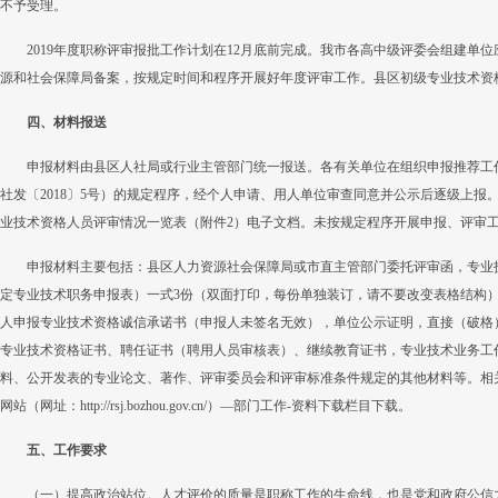
不予受理。
2019年度职称评审报批工作计划在12月底前完成。我市各高中级评委会组建单
源和社会保障局备案，按规定时间和程序开展好年度评审工作。县区初级专业技术资
四、材料报送
申报材料由县区人社局或行业主管部门统一报送。各有关单位在组织申报推荐工
社发〔2018〕5号）的规定程序，经个人申请、用人单位审查同意并公示后逐级上报。报
业技术资格人员评审情况一览表（附件2）电子文档。未按规定程序开展申报、评审
申报材料主要包括：县区人力资源社会保障局或市直主管部门委托评审函，专业
定专业技术职务申报表）一式3份（双面打印，每份单独装订，请不要改变表格结构）
人申报专业技术资格诚信承诺书（申报人未签名无效），单位公示证明，直接（破格
专业技术资格证书、聘任证书（聘用人员审核表）、继续教育证书，专业技术业务工
料、公开发表的专业论文、著作、评审委员会和评审标准条件规定的其他材料等。相
网站（网址：http://rsj.bozhou.gov.cn/）—部门工作-资料下载栏目下载。
五、工作要求
（一）提高政治站位。人才评价的质量是职称工作的生命线，也是党和政府公信