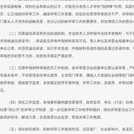
史和实践检验，得到社会和群众的认可，才能充分发挥人才评价“指挥棒”作用。实践
开、公正地组织评审工作，确保评审工作质量。但也存在受理审查把关不严、评审程
门要从人才强市的战略高度，充分认识职称评审工作的重要性，切实增强工作的责任
（二）完善诚信承诺和失信惩戒机制。专业技术人员申报专业技术资格时，可不
术资格诚信承诺书》，承诺提交所有申报材料真实可信。用人单位及评委会组建单位
单位公章。对违背诚信承诺、实行学术造假、申报材料弄虚作假的及通过弄虚作假、
审核把关职责不力的，依照有关规定严肃处理。
（三）完善申报材料审核把关工作机制。各评审委员会组建单位要认真审查，严
等基本条件，不得受理未经单位推荐、主管部门审查、属地人力资源社会保障部门审核
推荐审核、逐级签字盖章。未按规定程序开展申报、评审工作的，其推荐、评审结果
见。
（四）强化工作监督。各地要积极构建党委领导、政府监管、单位（行业）自律
结果“四公开”的评审公开制度，进一步完善评审工作程序和规则，细化评审委员会工
政策的宣传、解读力度，自觉接受社会监督，营造浓厚工作氛围。
（五）强化组织领导。职称评审工作政策性强、涉及面广、社会影响大。各县区