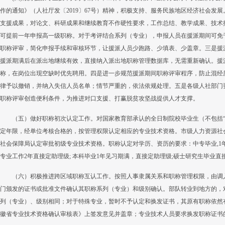
作的通知》（人社厅发〔2019〕67号）精神，积极支持、服务民族地区经济社会发
支援成果，对论文、科研成果和继续教育不作硬性要求，工作总结、教学成果、技术
可提前一年申报高一级职称。对于考评结合系列（专业），申报人员在援派期间可免
职称评审，简化申报手续和审核环节，让援派人员少跑路、少填表、少盖章。三是援
援派期满后在派出地继续有效，直接纳入派出地职称管理数据库，无需重新确认。援
称，在岗位出现空缺时优先聘用。四是进一步规范援派期间职称评审程序，防止混经
律予以撤销，并纳入失信人员名单；情节严重的，依法依规处理。五是各级人社部门
职称评审创造便利条件，为推进对口支援、打赢脱贫攻坚战提供人才支撑。
（五）做好职称初次认定工作。对国家教育部承认的全日制院校毕业生（不包括“
定年限，经单位考核合格的，按管理权限认定相应的专业技术资格。市级人力资源社
社会保障局认定审批初级专业技术资格。职称认定对学历、资历的要求：中专毕业,1年见
专业工作2年直接定助理级; 本科毕业1年见习期满，直接定助理级;硕士研究生毕业
（六）积极推进跨区域职称互认工作。按照人事隶属关系和职称管理权限，由调
门颁发的证书或批准文件确认其职称系列（专业）和级别确认。部队转业到地方的，
列（专业）、级别相同；对于特殊专业，暂时不予认定和换发证书，其原有职称依然
徽省专业技术资格确认审核表》上签发意见并盖章；专业技术人员要求换发职称证书